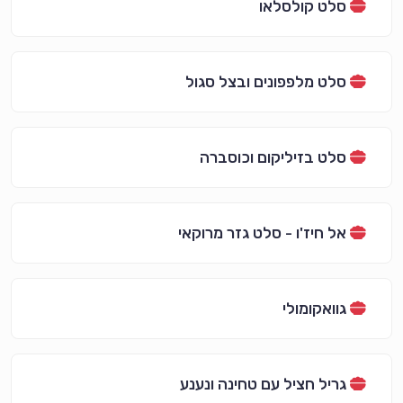
סלט קולסלאו
סלט מלפפונים ובצל סגול
סלט בזיליקום וכוסברה
אל חיז'ו - סלט גזר מרוקאי
גוואקומולי
גריל חציל עם טחינה ונענע