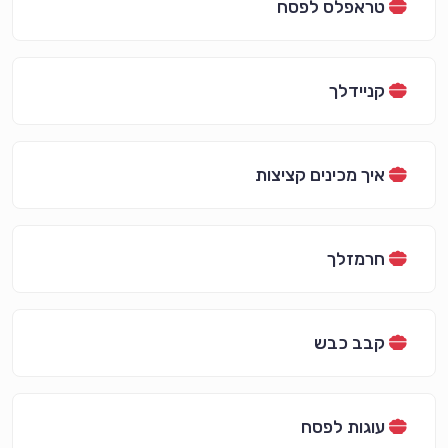
טראפלס לפסח
קניידלך
איך מכינים קציצות
חרמזלך
קבב כבש
עוגות לפסח