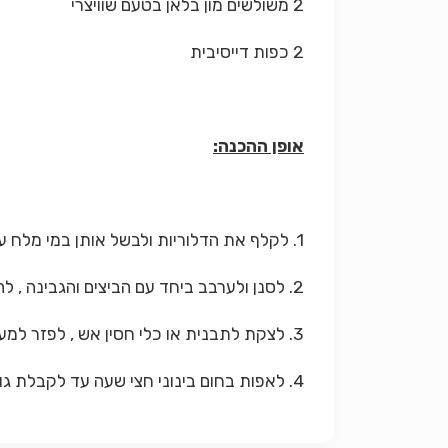
2 משולשים מון בלאן בטעם שוויצרי
2 כפות דייסיבית
אופן ההכנה:
1. לקלף את הדלוריות ולבשל אותן במי מלח עד שיהיו רכות.
2. לסנן ולערבב ביחד עם הביצים והגבינה , להוסיף את הדייסיבית ולערבב לפי הטעם.
3. לצקת לתבנית או כלי חסין אש , לפזר למעלה גבינת מון בלאן חתוכה לרצועות דקות.
4. לאפות בחום בינוני חצי שעה עד לקבלת גוון צהוב. לשומרי משקל: