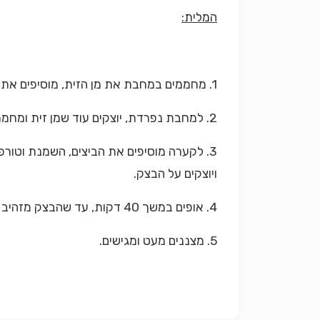
המלית:
1. מחממים במחבת את מן הזית, מוסיפים את החלקים הלבנים של עלי המנגולד וכף מים ומבשלים על להבה בינונית במך מספר דקות, עד לריכוך.
2. למחבת נפרדת, יוצקים עוד שמן זית ומחממים. מוסיפים את החלקים הירוקים של המנגולד ומבשלים קלות במשך דקה-שתיים. מצננים.
3. לקערה מוסיפים את הביצים, השמנת וטור
ויוצקים על הבצק.
4. אופים במשך 40 דקות, עד שהבצק מזהיב והמלית יצובה.
5. מצננים מעט ומגישים.