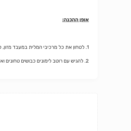
אופן ההכנה:
1. לטחון את כל מרכיבי המלית במעבד מזון, ליצור קציצות ולבשל כחצי שעה בציר דגים על אש נמוכה ולקרר.
2. להגיש עם רוטב לימונים כבושים טחונים ואריסה.