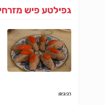
גפילטע פיש מזרחי
רכיבים: