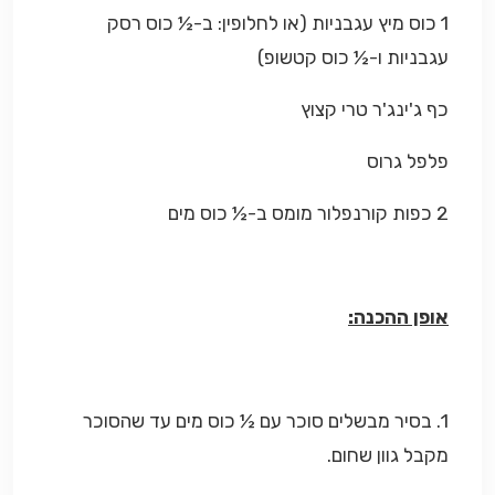
1 כוס מיץ עגבניות (או לחלופין: ב-½ כוס רסק
עגבניות ו-½ כוס קטשופ)
כף ג'ינג'ר טרי קצוץ
פלפל גרוס
2 כפות קורנפלור מומס ב-½ כוס מים
אופן ההכנה:
1. בסיר מבשלים סוכר עם ½ כוס מים עד שהסוכר
מקבל גוון שחום.