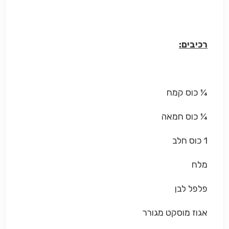
רכיבים:
¼ כוס קמח
¼ כוס חמאה
1 כוס חלב
מלח
פלפל לבן
אגוז מוסקט מגורר