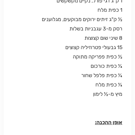
1 ק"ג דגי פורל, נקיים מקשקשים
1 כפית מלח
½ ק"ג זיתים ירוקים מבוקעים, מגלוענים
רסק מ-3 עגבניות בשלות
8 שיני שום קצוצות
15 גבעולי פטרוזיליה קצוצים
½ כפית פפריקה מתוקה
¼ כפית כורכום
¼ כפית פלפל שחור
¼ כפית מלח
מיץ מ-½ לימון
אופן ההכנה: