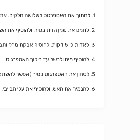
1. לחתוך את האספרגוס לשלושה חלקים. את החלק העליון (ה"ראש") להניח בצד.
2. לחמם את שמן הזית בסיר, ולהוסיף את השום ואת שני חלקי האספרגוס הנותרים.
3. לאדות כ-5 דקות, להוסיף אבקת מרק ותבלינים, ולאדות כ-5 דקות נוספות.
4. להוסיף מים ולבשל עד ריכוך האספרגוס.
5. לטחון את האספרגוס בסיר (אפשר להשתמש בממחה של הפירה), עד לקבלת מרקם חלק.
6. להנמיך את האש, ולהוסיף את עלי הבייבי. לטעום ולהשלים טעם.