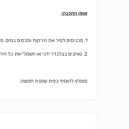
אופן ההכנה:
1. מכניסים לסיר את הירקות ומכסים במים. מוסיפים את התבלינים (פרט לג'ינג'ר) ומבשלים כשעה-שעה וחצי על אש קטנה עד שמתרכך.
2. טוחנים בבלנדר ידני או חשמלי את כל הירקות ומוסיפים את הג'ינג'ר.
מומלץ להוסיף כפית שמנת חמוצה.