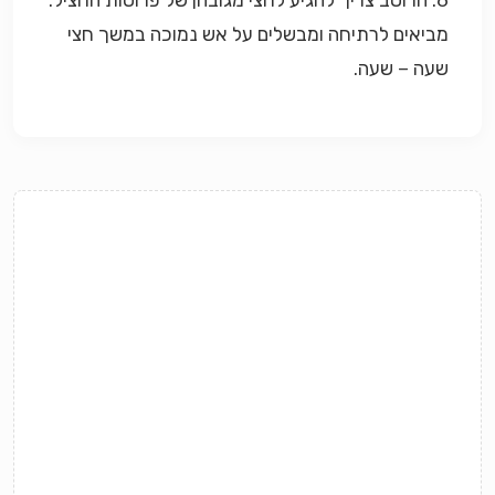
6. הרוטב צריך להגיע לחצי מגובהן של פרוסות החציל.
מביאים לרתיחה ומבשלים על אש נמוכה במשך חצי
שעה – שעה.