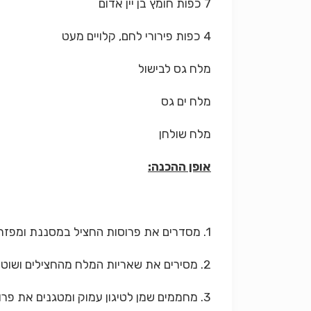
7 כפות חומץ בן יין אדום
4 כפות פירורי לחם, קלויים מעט
מלח גס לבישול
מלח ים גס
מלח שולחן
אופן ההכנה:
1. מסדרים את פרוסות החציל במסננת ומפזרים עליהם את המלח הגס לבישול. משאירים באור שמש למשך כשעתיים.
2. מסירים את שאריות המלח מהחצילים ושוטפים מעט. מייבשים עם נייר סופג ושוב שמים במסננת לייבוש יסודי.
3. מחממים שמן לטיגון עמוק ומטגנים את פרוסות החצילים בקבוצות קטנות, עד שהם משחימים. מעבירים לנייר סופג וממליחים מעט במלח שולחן.