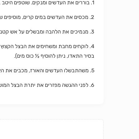
1. בוררים את העדשים ומנקים. שוטפים היטב במים ומכניסים לסיר שטוח.
2. מכסים את העדשים במים קרים, מוסיפים שמן ואבקת מרק ומביאים לרתיחה.
3. מנמיכים את הלהבה ומבשלים על אש קטנה עד שהעדשים כמעט מבושלים (לא מבושלים לגמרי).
4. לוקחים מחבת ומשחימים את הבצל הקצוץ.
בסיר התאדו, ניתן להוסיף ½ כוס מים).
5. משהתבשלו העדשים והאורז, מכבים את האש ומכסים את הסיר בשמיכה או במגבת גדולה.
6. לפני ההגשה מפזרים את יתרת הבצל המושחם על קערת המג'דרה.