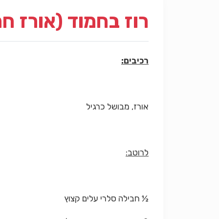
רוז בחמוד (אורז חמ
רכיבים:
אורז, מבושל כרגיל
לרוטב:
½ חבילה סלרי עלים קצוץ