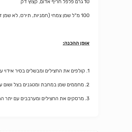
10 גרם פלפל חריף אדום, קצוץ דק
100 מ"ל שמן צמחי (חמניות, תירס, לא שמן זית !)
אופן ההכנה:
1. קולפים את החצילים ומבשלים בסיר אידוי עד להתרככות מספקת.
2. מחממים שמן במחבת ומטגנים בצל ושום עד להזהבה. מוסיפים פלפל חריף. מסירים מן האש.
3. מרסקים את החצילים ומערבבים עם יתר החומרים. מגישים חם או קר.