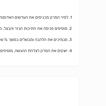
1. לסיר המרק מכניסים את העדשים האדומות ומכסים ב-4 כוסות מים.
2. מוסיפים פנימה את חתיכות הגזר והבצל, מתבלים ומביאים לרתיחה.
3. מנמיכים את הלהבה ומבשלים במשך ½ שעה או עד שהעדשים מתרככות והופכות לעיסה (הקודם מהשניים).
4. יוצקים את המרק לצלחת ההגשה, מוסיפים כף יוגורט ומעט לימון סחוט טרי.