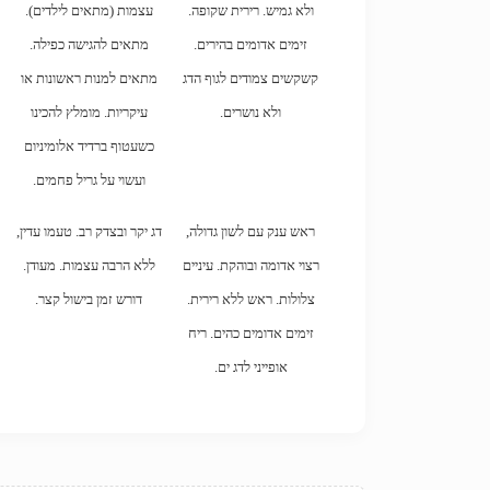
ולא גמיש. רירית שקופה.
עצמות (מתאים לילדים).
זימים אדומים בהירים.
מתאים להגישה כפילה.
קשקשים צמודים לגוף הדג
מתאים למנות ראשונות או
ולא נושרים.
עיקריות. מומלץ להכינו
כשעטוף ברדיד אלומיניום
ועשוי על גריל פחמים.
ראש ענק עם לשון גדולה,
דג יקר ובצדק רב. טעמו עדין,
רצוי אדומה ובוהקת. עיניים
ללא הרבה עצמות. מעודן.
צלולות. ראש ללא רירית.
דורש זמן בישול קצר.
זימים אדומים כהים. ריח
אופייני לדג ים.