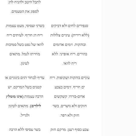
לתבל היטב ולהניח לדג
לספוג את הטעמים.
סנפירים לחים ולא דביקים
בשרני ועסיסי, מעט עצמות.
(ללא רירית). עיניים צלולות
ריח דג חריף. לעיתים ריח
ובוהקות. זימים אדומים
לוואי של נפט בשל סמיכות
בהירים. ריח אופייני. ללא
מחייתו לנמל. מתאים
ריח לוואי.
לטיגון.
עיניים בוהקות ושקופות. ריח
עדיף לבחור דגים בינוניים או
ים חריף. זימים בצבע
קטנים בשל המרקם. יש
אדום-בורדו. קשקשים
הרבה עצמות (
אינו מומלץ
חזקים ולא נושרים. בשר
לילדים
). מתאים לטיגון
חזק ולא רפוי.
ולגריל.
צבע כסוף רענן. מרקם חזק
בשר עסיסי ללא הרבה