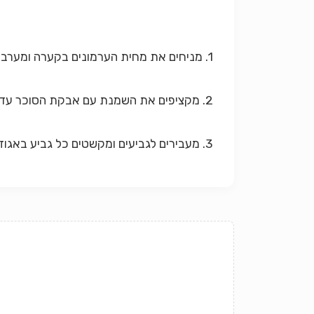
1. מניחים את מחית הערמונים בקערה ומערבבים עד שמתקבל ממרח רך.
2. מקציפים את השמנת עם אבקת הסוכר עד לקבלת קצפת יציבה. מקפלים אותה במחית הערמונים ומוסיפים את הליקר ו- 4\3 מכמות האגוזים הקצוצים.
3. מעבירים לגביעים ומקשטים כל גביע באגוזים הקצוצים שנותרו.