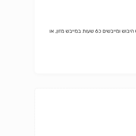
1. משרים במים את הכוסמת ל- 24 שעות, מסננים ומשאירים אותם במסננת להנבטת נבטוטים. מפזרים על מגש היבוש ומייבשים כ6 שעות במייבש מזון, או