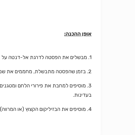
אופן ההכנה:
1. מבשלים את הפסטה לדרגת אל-דנטה על פי הוראות היצרן, מסננים ומעבירים לקערה לערבוב.
2. בזמן שהפסטה מתבשלת, מחממים את שמן הזית במחבת רחבה. מוסיפים את השום והאנשובי ומטגנים כדקה תוך מעיכת האנשובי.
3. מוסיפים למחבת את פירורי הלחם ומטגני
בעדינות.
4. מוסיפים את הבזיליקום הקצוץ (או המרווה), מתבלים במלח ובפלפל שחור גרוס ומגישים חם עם גבינת פרמז'ן ופלחי לימון.