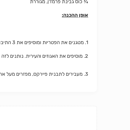
¾ כוס גבינת פרמז'ן, מגוררת
אופן ההכנה:
1. מטגנים את הפטריות ומוסיפים את 3 התיבוליות. מוסיפים את השמנת. מרתיחים.
2. מוסיפים את האגוזים והעירית. נותנים לזה להתבשל לעוד כמה דקות. (הרוטב במקורו בנוי לפסטה. בשלב זה יוצקים אותו על הפסטה).
3. מעבירים לתבנית פיירקס, מפזרים מעל את גבינת הפרמזן ומכניסים לתנור לכמה דקות.