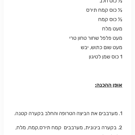
½
כוס חלב
½
כוס קמח תירס
½
כוס קמח
מעט מלח
מעט
פלפל שחור טחון טרי
מעט שום כתוש, יבש
1
כוס שמן לטיגון
אופן ההכנה:
1. מערבבים את
הביצה הטרופה והחלב בקערה קטנה.
2.
ב
קערה בינונית, מערבבים קמח תירס,קמח, מלח,