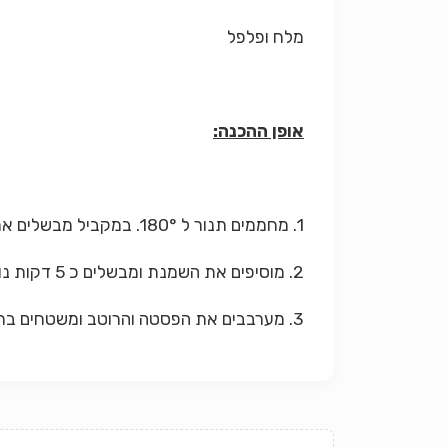
מלח ופלפל
אופן ההכנה:
1. מחממים תנור ל 180°. במקביל מבשלים את הפסטה. במעט שמן זית מטגנים את הברוקולי למס' דקות.
2. מוסיפים את השמנת ומבשלים כ 5 דקות נוספות. מתבלים במלח, פלפל ובוחשים פנימה את הפטרוזיליה והפטריות המושרות ומסירים מהאש.
3. מערבבים את הפסטה והרוטב ומשטחים בתבנית. מפזרים מעל את הגבינה ואופים במשך 10-15 דקות.