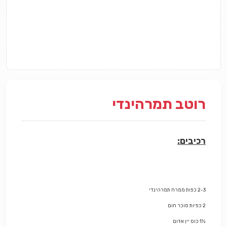
רוטב תמרהינדי
רכיבים:
2-3 כפות
ממרח
תמרהינדי
2 כפיות
סוכר חום
½1 כוס
יין
אדום