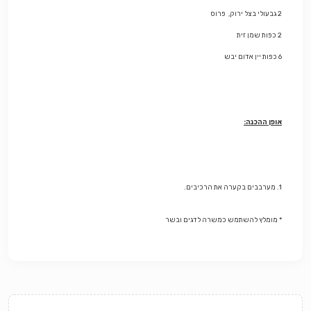
2 גבעולי
בצל
ירוק, פרוס
2 כפות
שמן
זית
6 כפות
יין
אדום יבש
אופן ההכנה:
1. מערבבים בקערה את הרכיבים.
* מומלץ להשתמש כמשרה לדגים ובשר