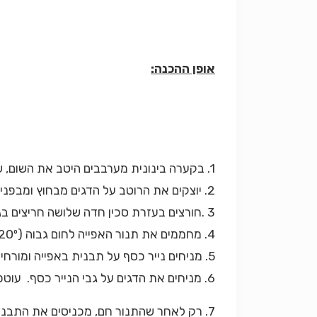
אופן ההכנה:
1. בקערה בינונית מערבבים היטב את השום, שמן הזית והפלפל השחור. ממליחים וטועמים. (מתקנים תיבול במידת הצורך).
2. יוצקים את הרוטב על הדגים מבחוץ ומבפנים.
3 .חורצים בעזרת סכין חדה שלושה חריצים בגב הדג ומניחים בכל חריץ חצי שן שום טריה.
4. מחממים את תנור האפייה לחום גבוה (220º).
5. מניחים נייר כסף על תבנית באפייה ומורחים אותה במעט שמן זית (על מנת שהדג לא ידבק לנייר).
6. מניחים את הדגים על גבי הנייר כסף. עוטפים את התבנית מלמעלה בנייר כסף נוסף (על מנת שהדגים יתבשלו באדי הבישול).
7. רק לאחר שהתנור חם, מכניסים את התבנית למשך 15 דקות בלבד (אחרת הדגים יתייבשו).