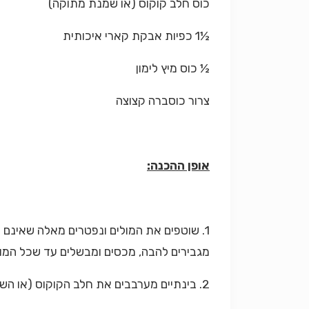
כוס חלב קוקוס (או שמנת מתוקה)
½1 כפיות אבקת קארי איכותית
½ כוס מיץ לימון
צרור כוסברה קצוצה
אופן ההכנה:
1. שוטפים את המולים ונפטרים מאלה שאינם 
מגבירים להבה, מכסים ומבשלים עד שכל המול
2. בינתיים מערבבים את חלב הקוקוס (או השמנת) עם הקארי ומיץ הלימון ומוסיפים לסיר. מוסיפים גם את הכוסברה הקצוצה ומערבבים.