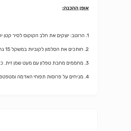
אופן ההכנה:
1. הרוטב: יוצקים את חלב הקוקוס לסיר קטן יחד עם הזעפרן המושרה. מחממים ומבשלים חמש דקות על להבה נמוכה. מתבלים במלח ופלפל לפי הטעם.
2. חותכים את הסלמון לקוביות במשקל 15 גרם. מתבלים במלח ופלפל.
3. מחממים מחבת טפלון עם מעט שמן זית. כשהמחבת חמה, צורבים קלות את קוביית הדג מכל הצדדים.
4. מניחים על פרוסות תפוחי האדמה ומטפטפים ליד מעט רוטב.