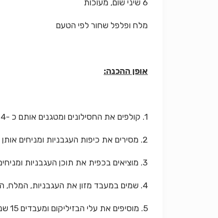
6 שיני שום, מעוכות
מלח ופלפל שחור לפי הטעם
אופן ההכנה:
1. קולפים את החסילונים ומטגנים אותם כ -4 דקות במחבת עם מעט שמן זית ושיני שום מעוכות. מורידים מהאש ומניחים בצד.
2. מסירים את כיפות העגבניות ומניחים אותן בצד.
3. מוציאים בכפית את תוכן העגבניות ומניחים בקערה.
4. שמים במעבד מזון את העגבניות, המלח, הפלפל, פירורי הלחם ושמן הזית ומעבדים עד שהכול הופך לעיסה.
5. מוסיפים את עלי הבזיליקום ומעבדים 15 שניות נוספות.