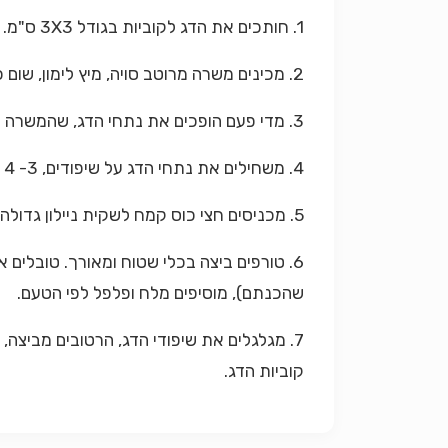
1. חותכים את הדג לקוביות בגודל 3X3 ס"מ.
2. מכינים משרה מרוטב סויה, מיץ לימון, שום כתוש, ג'ינג'ר כתוש וכף אחת של דבש. מכניסים את נתחי הדג למשרה ומשהים לפחות שעה.
3. מדי פעם הופכים את נתחי הדג, שהמשרה יכסה אותם בצורה אחידה.
4. משחילים את נתחי הדג על שיפודים, 3- 4 קוביות על כל שיפוד, בהתאם לגובה השמן בסיר הטיגון. שומרים על רווחים בין קוביה לקוביה.
5. מכניסים חצי כוס קמח לשקית ניילון גדולה. מכניסים כל שיפוד לתוך שקית הניילון ומקמחים את קוביות הדג היטב, מכל צד.
6. טורפים ביצה בכלי שטוח ומאורך. טובלים
שהכנתם), מוסיפים מלח ופלפל לפי הטעם.
7. מגלגלים את שיפודי הדג, הרטובים מביצה
קוביות הדג.