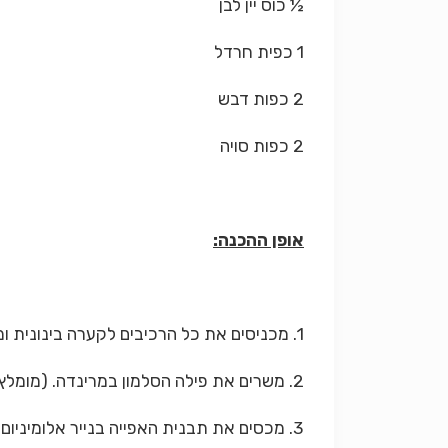
½ כוס יין לבן
1 כפית חרדל
2 כפות דבש
2 כפות סויה
אופן ההכנה:
1. מכניסים את כל הרכיבים לקערה בינונית ומערבבים היטב.
2. משרים את פילה הסלמון במרינדה. (מומלץ להשרות כ-24 שעות עד לבישול).
3. מכסים את תבנית האפייה בנייר אלומיניום ואופים בטמפרטורה של 180 מעלות במשך 15 דקות.