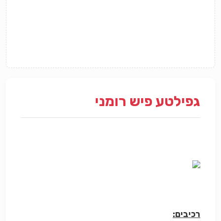
גפילטע פיש רומני
רכיבים: