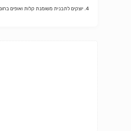
4. יוצקים לתבנית משומנת קלות ואופים בחום בינוני במשך 35 דקות.