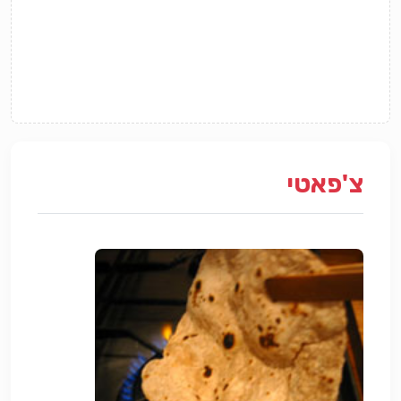
צ'פאטי