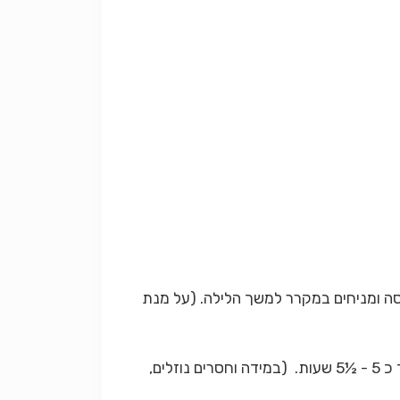
כסה ומניחים במקרר למשך הלילה. (על מנת
2. מחממים את תנור האפיה לחום נמוך של 100 מעלות, מוודאים כי מכסה הסיר סגור ומבשלים את הבשר במשך כ 5 - ½5 שעות. (במידה וחסרים נוזלים,