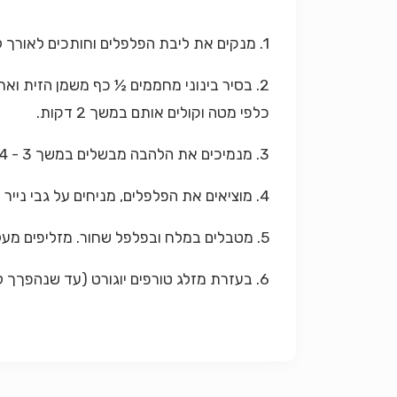
1. מנקים את ליבת הפלפלים וחותכים לאורך ל - 8 רצועות עבות.
2. בסיר בינוני מחממים ½ כף משמן הזית ו
כלפי מטה וקולים אותם במשך 2 דקות.
3. מנמיכים את הלהבה מבשלים במשך 3 - 4 דקות. (הופכים פעם אחת במשך הבישול.
4. מוציאים את הפלפלים, מניחים על גבי נייר סופג ומעבירים לצלחת ההגשה.
5. מטבלים במלח ובפלפל שחור. מזליפים מעל את מיץ הלימון ואת יתרת שמן הזית.
6. בעזרת מזלג טורפים יוגורט (עד שנהפךך להיות מיימי. יוצקים נקודות יוגורט על גבי הפלפלים הקלויים ולסיום מקשטים מעט בקורט פפריקה חריפה / צ'ילי .