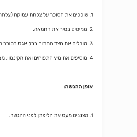
1. שופכים את הסוכר על צלחת עמוקה (צלחת מרק).
2. ממיסים בסיר את החמאה.
3. טובלים את הצד החתוך בכל אגס בסוכר החום ומטגנים (בחמאה) במשך 2 דקות, או עד שהאגסים שחומים ומעלים ניחוח קרמל.
4. מוסיפים את מיץ התפוחים ואת הקינמון, מביאים לרתיחה. מנמיכים הלהבה ומבשלים במשך 20 דקות.
אופן ההגשה:
1. מצננים מעט את הליפתן לפני ההגשה.