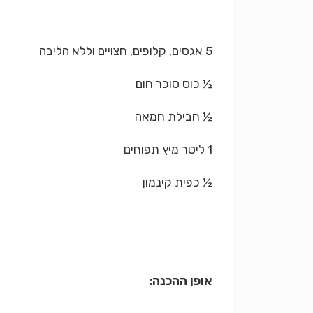
5 אגסים, קלופים, חצויים וללא הליבה
½ כוס סוכר חום
½ חבילת חמאה
1 ליטר מיץ תפוחים
½ כפית קינמון
אופן ההכנה: