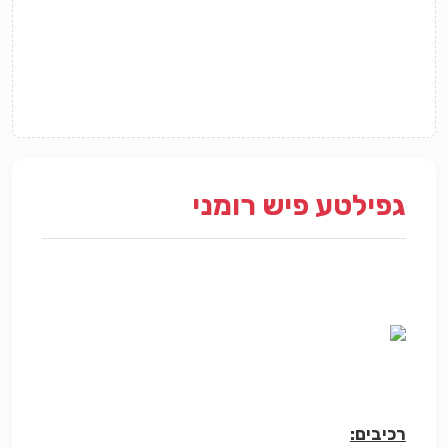
גפילטע פיש רומני
רכיבים: