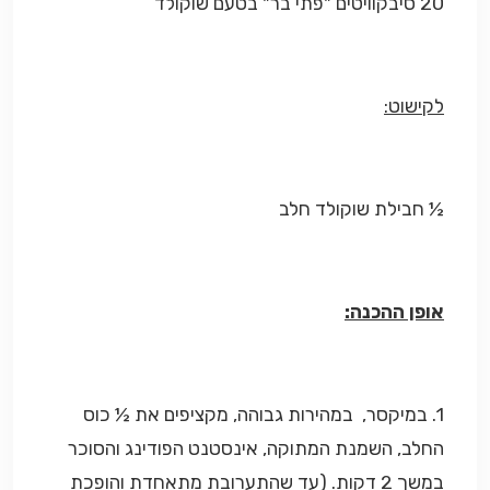
20 סיבקוויטים "פתי בר" בטעם שוקולד
לקישוט:
½ חבילת שוקולד חלב
אופן ההכנה:
1. במיקסר, במהירות גבוהה, מקציפים את ½ כוס
החלב, השמנת המתוקה, אינסטנט הפודינג והסוכר
במשך 2 דקות. (עד שהתערובת מתאחדת והופכת