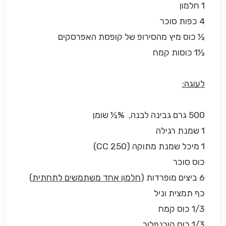
1 חלמון
4 כפות סוכר
½ כוס מיץ מהסירופ של קופסת האפרסקים
½1 כוסות קמח
לעוגה:
500 גרם גבינה לבנה, %½ שומן
1 שמנת רגילה
1 מיכל שמנת מתוקה (250 CC)
כוס סוכר
6 ביצים מופרדות (
חלמון אחד משתמשים לתחתית
)
כף תמצית וניל
1/3 כוס קמח
1/3 כוס קורנפלור