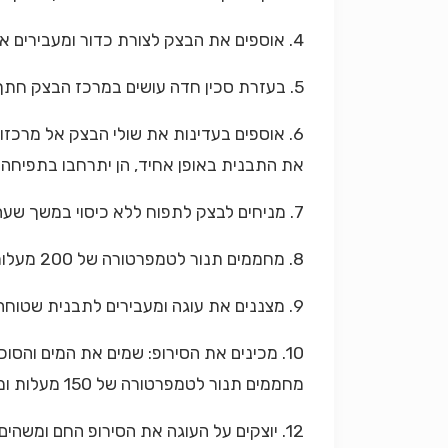
4. אוספים את הבצק לצורת כדור ומעבירים אותו לקערה משומנת. הופכים את הצד על מנת שכל צדדיו ישומנו.
5. בעזרת סכין חדה עושים במרכז הבצק חתך עמוק ומכסים במגבת לחה. מניחים לבצק לתפוח כשעה-שעתיים או עד שמכפיל עצמו.
6. אוספים בעדינות את שולי הבצק אל מרכז
את התבנית באופן אחיד, הן יתרחבו בתפיחה.
7. מניחים לבצק לתפוח ללא כיסוי במשך שעה או עד שהוא מגיע אל שולי התבנית.
8. מחממים תנור לטמפרטורה של 200 מעלות ואופים כ-25-30 דקות. אם הבצק משחים מהר מדי, מכסים ברדיד אלומיניום.
9. מצננים את עוגה ומעבירים לתבנית שטוחה.
מחממים תנור לטמפרטורה של 150 מעלות ומחממים את העוגה במשך 10 דקות.
12. יוצקים על העוגה את הסירופ החם ומשהים כחצי שעה (שהסירופ ייספג).