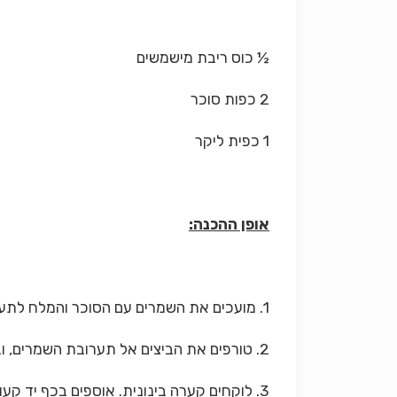
½ כוס ריבת מישמשים
2 כפות סוכר
1 כפית ליקר
אופן ההכנה:
1. מועכים את השמרים עם הסוכר והמלח לתערובת אחידה.
2. טורפים את הביצים אל תערובת השמרים, ובוחשים פנימה את הקמח והחמאה המומסת.
3. לוקחים קערה בינונית. אוספים בכף יד קעורה את הבצק, ומטיחים אותו בדפנות הקערה במשך 5 דקות. (בסוף התהליך על הבצק להיות גמיש)