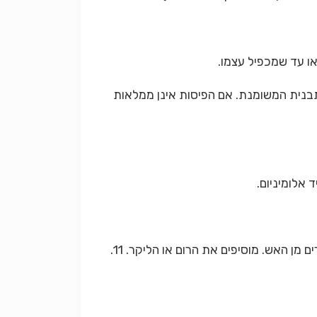
בתבנית המשומנת. אם הפיסות אינן ממלאות
10. מכינים את הסירופ: שמים את המים והסוכר בסיר קטן ומביאים לרתיחה. בוחשים עד שהסוכר יימס כליל ומסירים מן האש. מוסיפים את הרום או הליקר. 11.