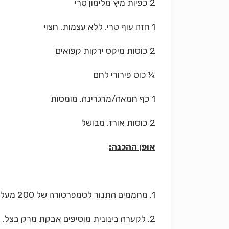
2 כפיות מיץ מלימון טרי
1 חזה עוף טרי, ללא עצמות, חצוי
2 כוסות מיקס ירקות קפואים
¼ כוס פירורי לחם
1 כף חמאה/מרגרינה, מומסות
2 כוסות אורז, מבושל
אופן ההכנה:
1.
מחממים התנור לטמפרטורה של 200 מעלות.
2. לקערה בינונית מוסיפים אבקת מרק בצל, קמח, שמנת חמוצה, חלב, שום, מיץ לימון ומערבבים היטב.