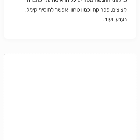
5. לפני ההגשה מפזרים על הראיטה עלי כוזברה
קצוצים, פפריקה וכמון טחון. אפשר להוסיף קימל,
נענע, ועוד.