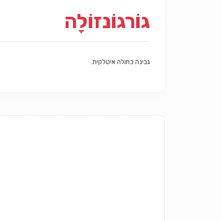
גוֹרגוֹנזוֹלָה
גבינה כחולה איטלקית.