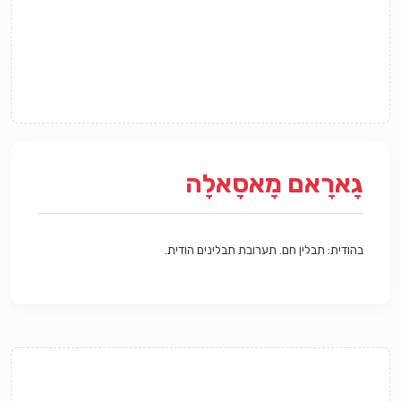
גָארָאם מָאסָאלָה
בהודית: תבלין חם. תערובת תבלינים הודית.