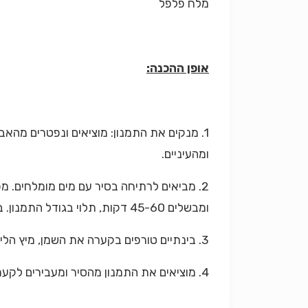
מלח פלפל
אופן ההכנה:
1. מנקים את התמנון: מוציאים ונפטרים מהא
ומהעיניים.
2. מביאים לרתיחה בסיר עם מים מומלחים. מ
ומבשלים 45-60 דקות, תלוי בגודל התמנון. בודקים את רכות התמנון בנעיצת קיסם בחלק העבה של אחת הזרועות, הקיסם אמור לחדור בקלות.
3. בינתיים טורפים בקערה את השמן, מיץ הלימון, השום והפטרוזיליה.
4. מוציאים את התמנון מהסיר ומעבירים לקערת הגשה. מפלפלים ויוצקים על התמנון את רוטב השמן. מניחים בצד לשעה לפחות.