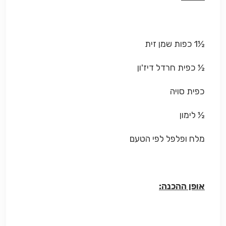
½1 כפות שמן זית
½ כפית חרדל דיז'ון
כפית סויה
½ לימון
מלח ופלפל לפי הטעם
אופן ההכנה: