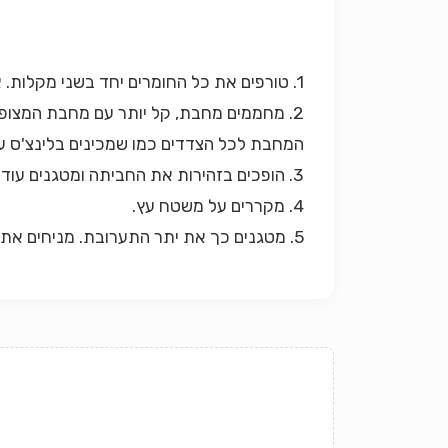
1. טורפים את כל החומרים יחד בשני מקלות. אין להשתמש במזלג או מטרף ביצים כדי לא ליצור בועות. מניחים בצד לחמש דקות.
2. מחממים מחבת, קל יותר עם מחבת המצופ
המחבת לכל הצדדים כמו שמכינים בלינצ'ס 
3. הופכים בזהירות את החביתה ומטגנים עוד דקה מהצד השני.
4. מקררים על משטח עץ.
5. מטגנים כך את יתר התערובת. מניחים את כל העלים, לאחר שהתקררו אחד על השני, וחותכים לריבוע בגדול של אצת הנורי.