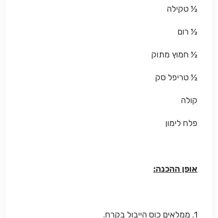
½ טקילה
½ רום
½ חמוץ מתוק
½ טריפל סק
קולה
פלח לימון
אופן ההכנה:
1. ממלאים כוס הייבול בקרח.