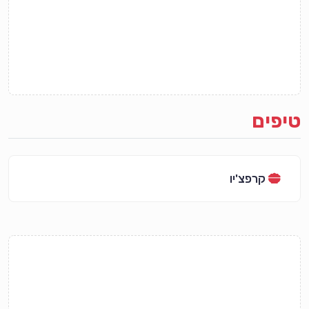
טיפים
קרפצ'יו