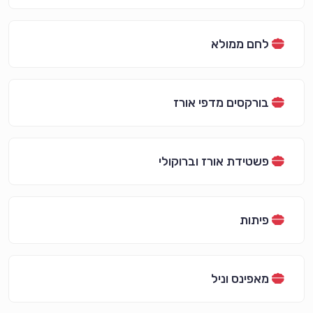
לחם ממולא
בורקסים מדפי אורז
פשטידת אורז וברוקולי
פיתות
מאפינס וניל